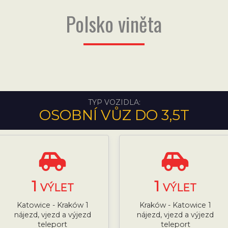
Polsko viněta
TYP VOZIDLA:
OSOBNÍ VŮZ DO 3,5T
1
1
VÝLET
VÝLET
Katowice - Kraków 1
Kraków - Katowice 1
nájezd, vjezd a výjezd
nájezd, vjezd a výjezd
teleport
teleport