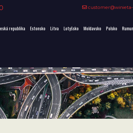
0
customer@winieta-o
eská republika
Estonsko
Litva
Lotyšsko
Moldavsko
Polsko
Rumun