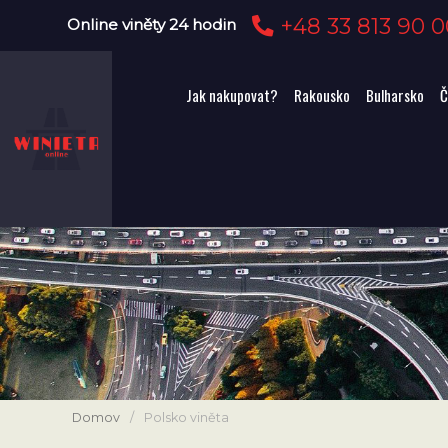
+48 33 813 90 0
Online viněty 24 hodin
Jak nakupovat?
Rakousko
Bulharsko
Č
Domov
/
Polsko viněta