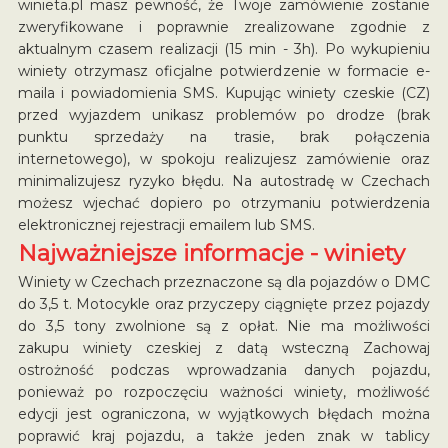
winieta.pl masz pewność, że Twoje zamówienie zostanie
zweryfikowane i poprawnie zrealizowane zgodnie z
aktualnym czasem realizacji (15 min - 3h). Po wykupieniu
winiety otrzymasz oficjalne potwierdzenie w formacie e-
maila i powiadomienia SMS. Kupując winiety czeskie (CZ)
przed wyjazdem unikasz problemów po drodze (brak
punktu sprzedaży na trasie, brak połączenia
internetowego), w spokoju realizujesz zamówienie oraz
minimalizujesz ryzyko błędu. Na autostradę w Czechach
możesz wjechać dopiero po otrzymaniu potwierdzenia
elektronicznej rejestracji emailem lub SMS.
Najważniejsze informacje - winiety
Winiety w Czechach przeznaczone są dla pojazdów o DMC
do 3,5 t. Motocykle oraz przyczepy ciągnięte przez pojazdy
do 3,5 tony zwolnione są z opłat. Nie ma możliwości
zakupu winiety czeskiej z datą wsteczną Zachowaj
ostrożność podczas wprowadzania danych pojazdu,
ponieważ po rozpoczęciu ważności winiety, możliwość
edycji jest ograniczona, w wyjątkowych błędach można
poprawić kraj pojazdu, a także jeden znak w tablicy