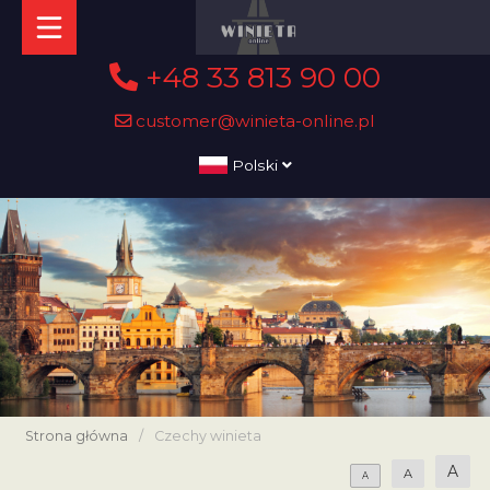
+48 33 813 90 00
customer@winieta-online.pl
Polski
Strona główna
/
Czechy winieta
A
A
A