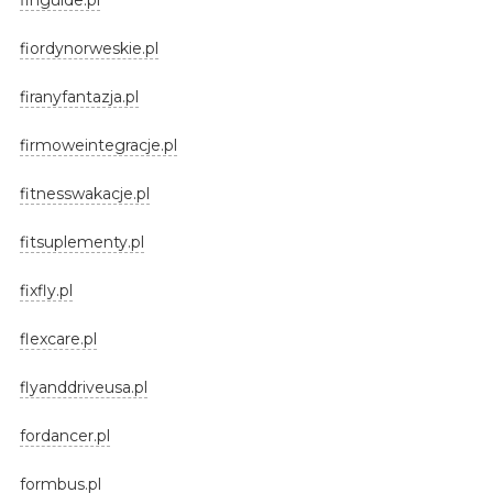
fiordynorweskie.pl
firanyfantazja.pl
firmoweintegracje.pl
fitnesswakacje.pl
fitsuplementy.pl
fixfly.pl
flexcare.pl
flyanddriveusa.pl
fordancer.pl
formbus.pl