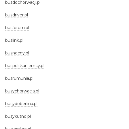
busdochorwacji.pl
busdriver.pl
busforum.pl
buslink.pl
busnocny.pl
buspolskaniemcy.pl
busrumunia.pl
busychorwacja.pl
busydoberlina.pl
busykutno.pl
busyonline.pl