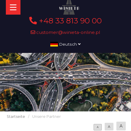
+48 33 813 90 00
customer@winieta-online.pl
Deutsch
Startseite
/
Unsere Partner
A
A
A