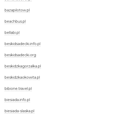
bazapilotow.pl
beachbus.pl
bellabi.pl
beskidsadecki.info.pl
beskidsadecki.org
beskidzkagorzalka.pl
beskidzkaokowita.pl
bibione.travel.pl
biesiada.info.pl
biesiada-slaska.pl