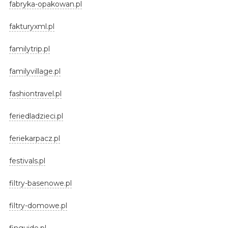
fabryka-opakowan.pl
fakturyxml.pl
familytrip.pl
familyvillage.pl
fashiontravel.pl
feriedladzieci.pl
feriekarpacz.pl
festivals.pl
filtry-basenowe.pl
filtry-domowe.pl
finguide.pl