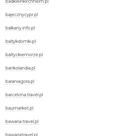
badkleinkirchheim.pl
bajecznycypr.pl
balkany.info.pl
baltykdomki.pl
bałtyckiemorze.pl
bankolandia.pl
baraniagora.pl
barcelona.travel.pl
baumarket.pl
bawaria.travel.pl
bawariatravel.pl