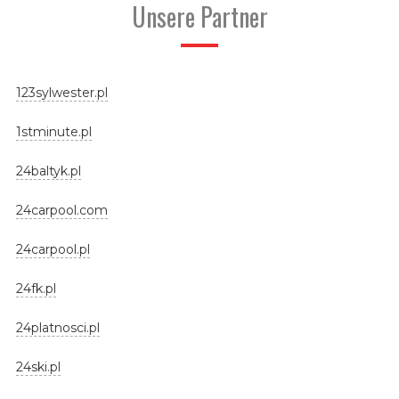
Unsere Partner
123sylwester.pl
1stminute.pl
24baltyk.pl
24carpool.com
24carpool.pl
24fk.pl
24platnosci.pl
24ski.pl