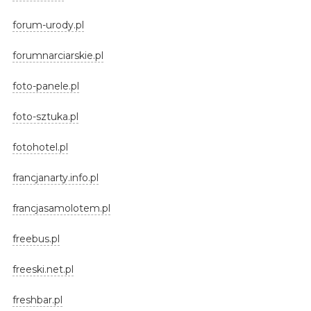
forum-urody.pl
forumnarciarskie.pl
foto-panele.pl
foto-sztuka.pl
fotohotel.pl
francjanarty.info.pl
francjasamolotem.pl
freebus.pl
freeski.net.pl
freshbar.pl