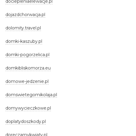
dociepleniaelewacje.pl
dojazdchorwacja.pl
dolomity.travel.pl
domki-kaszuby.pl
domki-pogorzelica.pl
domkibliskomorza.eu
domowe-jedzenie.pl
domswietegomikolaja.pl
domywycieczkowe.pl
doplatydoszkody.pl
doreczamykwiaty.pl