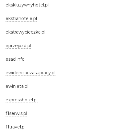
ekskluzywnyhotel.pl
ekstrahotele.pl
ekstrawycieczka.pl
eprzejazd.pl
esad.info
ewidencjaczasupracy.pl
ewinieta.pl
expresshotel.pl
f1serwis.pl
f1travel.pl