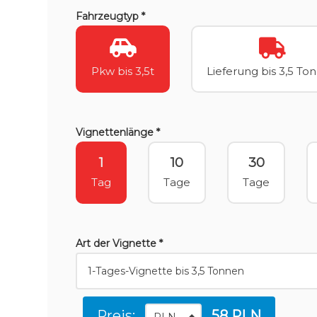
Fahrzeugtyp *
Pkw bis 3,5t
Lieferung bis 3,5 To
Vignettenlänge *
1
10
30
Tag
Tage
Tage
Art der Vignette *
Preis:
58 PLN