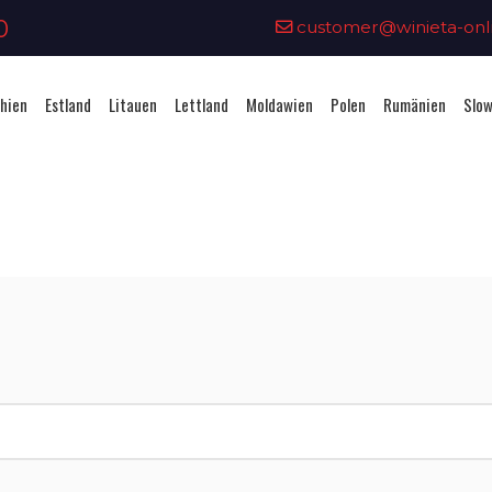
0
customer@winieta-onli
hien
Estland
Litauen
Lettland
Moldawien
Polen
Rumänien
Slow
Vignettenkauf - Tschechien