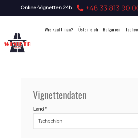
+48 33 813 90 0
Online-Vignetten 24h
Wie kauft man?
Österreich
Bulgarien
Tschec
Vignettendaten
Land *