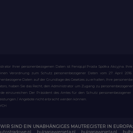
strator Ihrer personenbezogenen Daten ist Feniqs.pl Prosta Spółka Akcyjna. 
meinen Verordnung zum Schutz personenbezogener Daten vom 27. April 2016 al
rsonenbezogene Daten auf der Grundlage des Gesetzes zu erhalten, Ihre personen
rators, haben Sie das Recht, den Administrator um Zugang zu personenbezogenen 
e einzureichen Der Präsident des Amtes für den Schutz personenbezogener Date
leistungen / Angebote nicht erbracht werden können.
WYCH
WIR SIND EIN UNABHÄNGIGES MAUTREGISTER IN EUROPA:
-autostradowe.pl
bulgariawienieta.pl
bulgariawinieta.pl
bulh