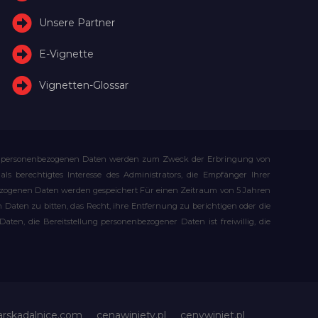
Unsere Partner
E-Vignette
Vignetten-Glossar
Ihre personenbezogenen Daten werden zum Zweck der Erbringung von
s berechtigtes Interesse des Administrators, die Empfänger Ihrer
bezogenen Daten werden gespeichert Für einen Zeitraum von 5 Jahren
Daten zu bitten, das Recht, ihre Entfernung zu berichtigen oder die
n, die Bereitstellung personenbezogener Daten ist freiwillig, die
arskadalnice.com
cenawiniety.pl
cenywiniet.pl