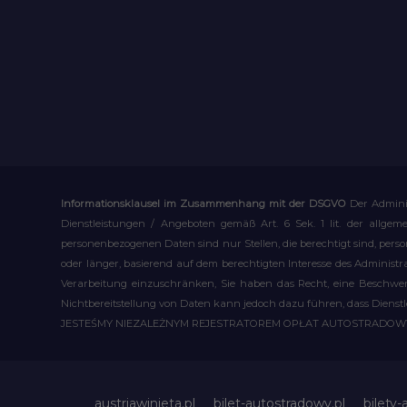
Informationsklausel im Zusammenhang mit der DSGVO
Der Admini
Dienstleistungen / Angeboten gemäß Art. 6 Sek. 1 lit. der allge
personenbezogenen Daten sind nur Stellen, die berechtigt sind, pe
oder länger, basierend auf dem berechtigten Interesse des Administ
Verarbeitung einzuschränken, Sie haben das Recht, eine Beschwerd
Nichtbereitstellung von Daten kann jedoch dazu führen, dass Dienst
JESTEŚMY NIEZALEŻNYM REJESTRATOREM OPŁAT AUTOSTRADO
austriawinieta.pl
bilet-autostradowy.pl
bilety