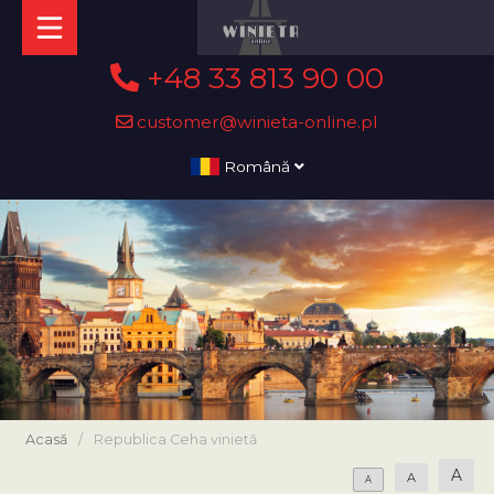
+48 33 813 90 00
customer@winieta-online.pl
Română
Acasă
/
Republica Ceha vinietă
A
A
A