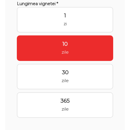
Lungimea vignetei *
1
zi
10
zile
30
zile
365
zile