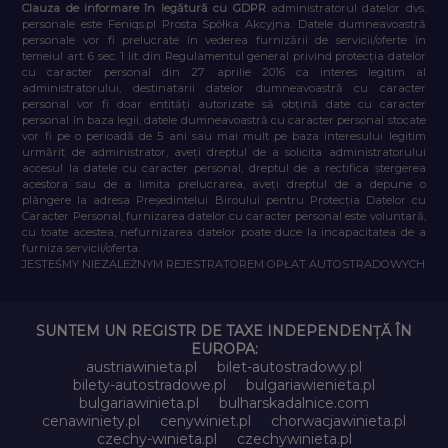
Clauza de informare în legătură cu GDPR
administratorul datelor dvs.
personale este Feniqs.pl Prosta Spółka Akcyjna. Datele dumneavoastră
personale vor fi prelucrate în vederea furnizării de servicii/oferte în
temeiul art. 6 sec. 1 lit. din Regulamentul general privind protecția datelor
cu caracter personal din 27 aprilie 2016 ca interes legitim al
administratorului, destinatarii datelor dumneavoastră cu caracter
personal vor fi doar entități autorizate să obțină date cu caracter
personal în baza legii, datele dumneavoastră cu caracter personal stocate
vor fi pe o perioadă de 5 ani sau mai mult pe baza interesului legitim
urmărit de administrator, aveți dreptul de a solicita administratorului
accesul la datele cu caracter personal, dreptul de a rectifica ștergerea
acestora sau de a limita prelucrarea, aveți dreptul de a depune o
plângere la adresa Președintelui Biroului pentru Protecția Datelor cu
Caracter Personal, furnizarea datelor cu caracter personal este voluntară,
cu toate acestea, nefurnizarea datelor poate duce la incapacitatea de a
furniza servicii/oferta.
JESTEŚMY NIEZALEŻNYM REJESTRATOREM OPŁAT AUTOSTRADOWYCH
SUNTEM UN REGISTR DE TAXE INDEPENDENȚĂ ÎN
EUROPA:
austriawinieta.pl
bilet-autostradowy.pl
bilety-autostradowe.pl
bulgariawienieta.pl
bulgariawinieta.pl
bulharskadalnice.com
cenawiniety.pl
cenywiniet.pl
chorwacjawinieta.pl
czechy-winieta.pl
czechywinieta.pl