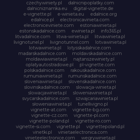
czechywiniety.pl
dalnicnipoplatky.com
dalnicniznamka.eu
digital-vignette.de
e-vignette.pl
e-winieta.eu
edalnice.org
edalnice.pl
electronicavinieta.com
electroniceviniete.com
estoniawinieta.pl
estonskadalnice.com
ewinieta.pl
info365.pl
litvadalnice.com
litwa-winieta.pl
litwawinieta.pl
livignotunel.pl
livignotunnel.com
lotvawinieta.pl
lotwawinieta.pl
lotysskadalnice.com
madarskadalnice.com
moldavskadalnice.com
moldawiawinieta.pl
najtanszewiniety.pl
oplatyautostradowe.pl
pl-vignette.com
polskadalnice.com
rakouskadalnice.com
rumuniawinieta.pl
rumunskadalnice.com
sloveniawinieta.pl
slovenskadalnice.com
slovinskadalnice.com
slowacja-winieta.pl
slowacjawinieta.pl
sloweniawinieta.pl
svycarskadalnice.com
szwajcariawinieta.pl
słoweniawinieta.pl
tunellivigno.pl
vignette-at.com
vignette-bg.com
vignette-cz.com
vignette-pl.com
vignette-poland.pl
vignette-ro.com
vignette-si.com
vignette.pl
vignettepoland.pl
vinetki.pl
vinietaelectronica.com
vinieteelectronice.com
wegrywinieta.pl