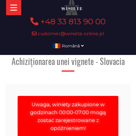
+48 33 813 90 00
customer@winieta-online.pl
Română
Achiziționarea unei vignete - Slovacia
Uwaga, winiety zakupione w
godzinach 00:00-07:00 mogą
zostać zarejestrowane z
opóźnieniem!