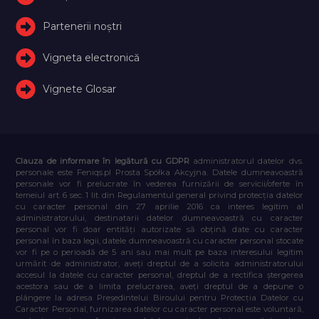
Partenerii noștri
Vigneta electronică
Vignete Glosar
Clauza de informare în legătură cu GDPR
administratorul datelor dvs.
personale este Feniqs.pl Prosta Spółka Akcyjna. Datele dumneavoastră
personale vor fi prelucrate în vederea furnizării de servicii/oferte în
temeiul art. 6 sec. 1 lit. din Regulamentul general privind protecția datelor
cu caracter personal din 27 aprilie 2016 ca interes legitim al
administratorului, destinatarii datelor dumneavoastră cu caracter
personal vor fi doar entități autorizate să obțină date cu caracter
personal în baza legii, datele dumneavoastră cu caracter personal stocate
vor fi pe o perioadă de 5 ani sau mai mult pe baza interesului legitim
urmărit de administrator, aveți dreptul de a solicita administratorului
accesul la datele cu caracter personal, dreptul de a rectifica ștergerea
acestora sau de a limita prelucrarea, aveți dreptul de a depune o
plângere la adresa Președintelui Biroului pentru Protecția Datelor cu
Caracter Personal, furnizarea datelor cu caracter personal este voluntară,