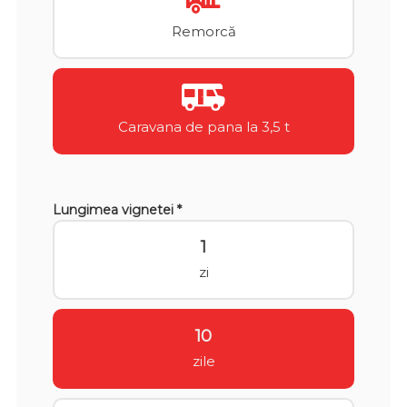
Remorcă
Caravana de pana la 3,5 t
Lungimea vignetei *
1
zi
10
zile