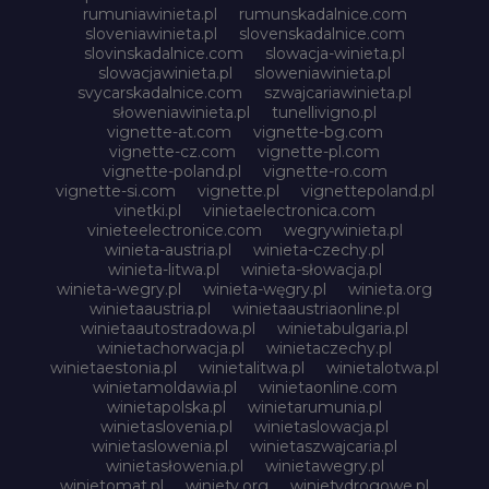
rumuniawinieta.pl
rumunskadalnice.com
sloveniawinieta.pl
slovenskadalnice.com
slovinskadalnice.com
slowacja-winieta.pl
slowacjawinieta.pl
sloweniawinieta.pl
svycarskadalnice.com
szwajcariawinieta.pl
słoweniawinieta.pl
tunellivigno.pl
vignette-at.com
vignette-bg.com
vignette-cz.com
vignette-pl.com
vignette-poland.pl
vignette-ro.com
vignette-si.com
vignette.pl
vignettepoland.pl
vinetki.pl
vinietaelectronica.com
vinieteelectronice.com
wegrywinieta.pl
winieta-austria.pl
winieta-czechy.pl
winieta-litwa.pl
winieta-słowacja.pl
winieta-wegry.pl
winieta-węgry.pl
winieta.org
winietaaustria.pl
winietaaustriaonline.pl
winietaautostradowa.pl
winietabulgaria.pl
winietachorwacja.pl
winietaczechy.pl
winietaestonia.pl
winietalitwa.pl
winietalotwa.pl
winietamoldawia.pl
winietaonline.com
winietapolska.pl
winietarumunia.pl
winietaslovenia.pl
winietaslowacja.pl
winietaslowenia.pl
winietaszwajcaria.pl
winietasłowenia.pl
winietawegry.pl
winietomat.pl
winiety.org
winietydrogowe.pl