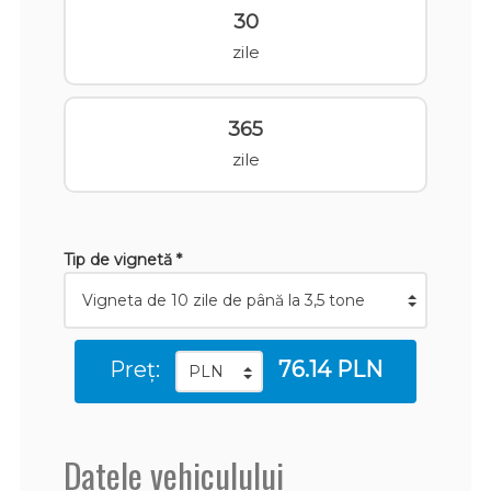
30
zile
365
zile
Tip de vignetă *
Preț:
76.14 PLN
Datele vehiculului