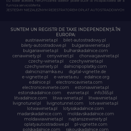
cu toate acestea, nefurnizarea datelor poate duce la incapacitatea de a
furniza servicii/oferta.
JESTEŚMY NIEZALEŻNYM REJESTRATOREM OPŁAT AUTOSTRADOWYCH
SUNTEM UN REGISTR DE TAXE INDEPENDENȚĂ ÎN
EUROPA:
austriawinieta.pl
bilet-autostradowy.pl
bilety-autostradowe.pl
bulgariawienieta.pl
bulgariawinieta.pl
bulharskadalnice.com
cenawiniety.pl
cenywiniet.pl
chorwacjawinieta.pl
czechy-winieta.pl
czechywinieta.pl
czechywiniety.pl
dalnicnipoplatky.com
dalnicniznamka.eu
digital-vignette.de
e-vignette.pl
e-winieta.eu
edalnice.org
edalnice.pl
electronicavinieta.com
electroniceviniete.com
estoniawinieta.pl
estonskadalnice.com
ewinieta.pl
info365.pl
litvadalnice.com
litwa-winieta.pl
litwawinieta.pl
livignotunel.pl
livignotunnel.com
lotvawinieta.pl
lotwawinieta.pl
lotysskadalnice.com
madarskadalnice.com
moldavskadalnice.com
moldawiawinieta.pl
najtanszewiniety.pl
oplatyautostradowe.pl
pl-vignette.com
polskadalnice.com
rakouskadalnice.com