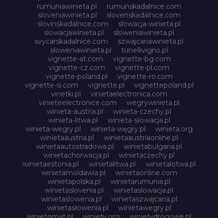
rumuniawinieta.pl
rumunskadalnice.com
sloveniawinieta.pl
slovenskadalnice.com
slovinskadalnice.com
slowacja-winieta.pl
slowacjawinieta.pl
sloweniawinieta.pl
svycarskadalnice.com
szwajcariawinieta.pl
słoweniawinieta.pl
tunellivigno.pl
vignette-at.com
vignette-bg.com
vignette-cz.com
vignette-pl.com
vignette-poland.pl
vignette-ro.com
vignette-si.com
vignette.pl
vignettepoland.pl
vinetki.pl
vinietaelectronica.com
vinieteelectronice.com
wegrywinieta.pl
winieta-austria.pl
winieta-czechy.pl
winieta-litwa.pl
winieta-słowacja.pl
winieta-wegry.pl
winieta-węgry.pl
winieta.org
winietaaustria.pl
winietaaustriaonline.pl
winietaautostradowa.pl
winietabulgaria.pl
winietachorwacja.pl
winietaczechy.pl
winietaestonia.pl
winietalitwa.pl
winietalotwa.pl
winietamoldawia.pl
winietaonline.com
winietapolska.pl
winietarumunia.pl
winietaslovenia.pl
winietaslowacja.pl
winietaslowenia.pl
winietaszwajcaria.pl
winietasłowenia.pl
winietawegry.pl
winietomat.pl
winiety.org
winietydrogowe.pl