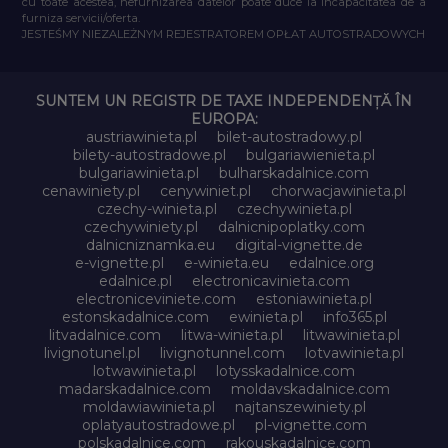
cu toate acestea, nefurnizarea datelor poate duce la incapacitatea de a
furniza servicii/oferta.
JESTEŚMY NIEZALEŻNYM REJESTRATOREM OPŁAT AUTOSTRADOWYCH
SUNTEM UN REGISTR DE TAXE INDEPENDENȚĂ ÎN
EUROPA:
austriawinieta.pl
bilet-autostradowy.pl
bilety-autostradowe.pl
bulgariawienieta.pl
bulgariawinieta.pl
bulharskadalnice.com
cenawiniety.pl
cenywiniet.pl
chorwacjawinieta.pl
czechy-winieta.pl
czechywinieta.pl
czechywiniety.pl
dalnicnipoplatky.com
dalnicniznamka.eu
digital-vignette.de
e-vignette.pl
e-winieta.eu
edalnice.org
edalnice.pl
electronicavinieta.com
electroniceviniete.com
estoniawinieta.pl
estonskadalnice.com
ewinieta.pl
info365.pl
litvadalnice.com
litwa-winieta.pl
litwawinieta.pl
livignotunel.pl
livignotunnel.com
lotvawinieta.pl
lotwawinieta.pl
lotysskadalnice.com
madarskadalnice.com
moldavskadalnice.com
moldawiawinieta.pl
najtanszewiniety.pl
oplatyautostradowe.pl
pl-vignette.com
polskadalnice.com
rakouskadalnice.com