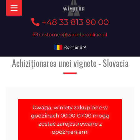
+48 33 813 90 00
customer@winieta-online.pl
Română
Achiziționarea unei vignete - Slovacia
Uwaga, winiety zakupione w
godzinach 00:00-07:00 mogą
zostać zarejestrowane z
opóźnieniem!