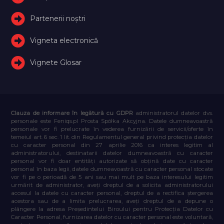
Partenerii noștri
Vigneta electronică
Vignete Glosar
Clauza de informare în legătură cu GDPR
administratorul datelor dvs.
personale este Feniqs.pl Prosta Spółka Akcyjna. Datele dumneavoastră
personale vor fi prelucrate în vederea furnizării de servicii/oferte în
temeiul art. 6 sec. 1 lit. din Regulamentul general privind protecția datelor
cu caracter personal din 27 aprilie 2016 ca interes legitim al
administratorului, destinatarii datelor dumneavoastră cu caracter
personal vor fi doar entități autorizate să obțină date cu caracter
personal în baza legii, datele dumneavoastră cu caracter personal stocate
vor fi pe o perioadă de 5 ani sau mai mult pe baza interesului legitim
urmărit de administrator, aveți dreptul de a solicita administratorului
accesul la datele cu caracter personal, dreptul de a rectifica ștergerea
acestora sau de a limita prelucrarea, aveți dreptul de a depune o
plângere la adresa Președintelui Biroului pentru Protecția Datelor cu
Caracter Personal, furnizarea datelor cu caracter personal este voluntară,