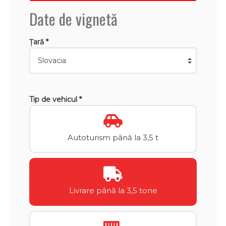
Date de vignetă
Țară *
Tip de vehicul *
Autoturism până la 3,5 t
Livrare până la 3,5 tone