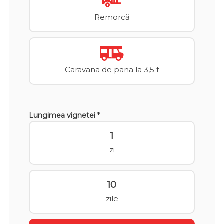
Remorcă
Caravana de pana la 3,5 t
Lungimea vignetei *
1
zi
10
zile