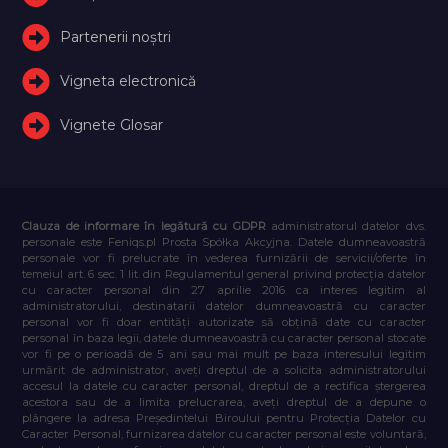
Partenerii noștri
Vigneta electronică
Vignete Glosar
Clauza de informare în legătură cu GDPR
administratorul datelor dvs.
personale este Feniqs.pl Prosta Spółka Akcyjna. Datele dumneavoastră
personale vor fi prelucrate în vederea furnizării de servicii/oferte în
temeiul art. 6 sec. 1 lit. din Regulamentul general privind protecția datelor
cu caracter personal din 27 aprilie 2016 ca interes legitim al
administratorului, destinatarii datelor dumneavoastră cu caracter
personal vor fi doar entități autorizate să obțină date cu caracter
personal în baza legii, datele dumneavoastră cu caracter personal stocate
vor fi pe o perioadă de 5 ani sau mai mult pe baza interesului legitim
urmărit de administrator, aveți dreptul de a solicita administratorului
accesul la datele cu caracter personal, dreptul de a rectifica ștergerea
acestora sau de a limita prelucrarea, aveți dreptul de a depune o
plângere la adresa Președintelui Biroului pentru Protecția Datelor cu
Caracter Personal, furnizarea datelor cu caracter personal este voluntară,