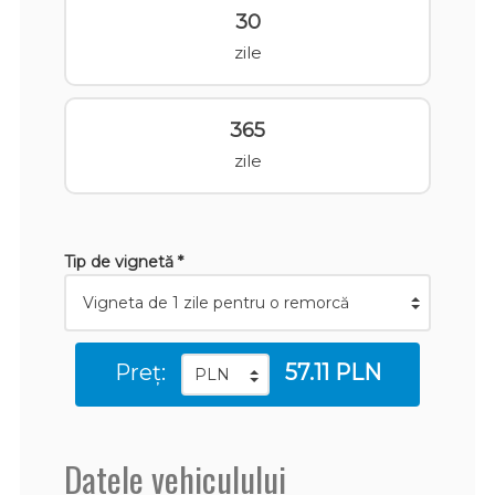
30
zile
365
zile
Tip de vignetă *
Preț:
57.11 PLN
Datele vehiculului