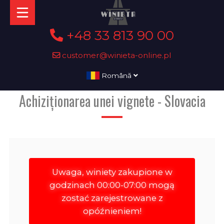
+48 33 813 90 00
customer@winieta-online.pl
Română
Achiziționarea unei vignete - Slovacia
Uwaga, winiety zakupione w
godzinach 00:00-07:00 mogą
zostać zarejestrowane z
opóźnieniem!