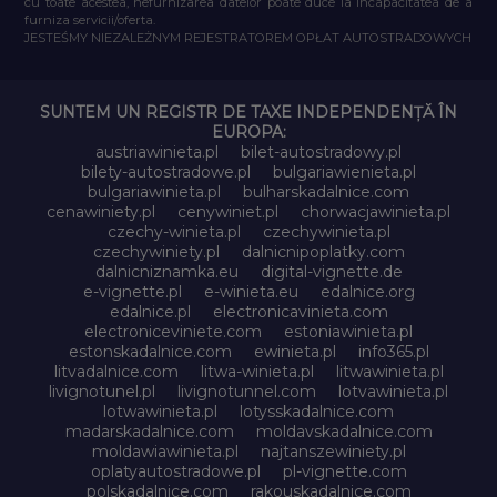
cu toate acestea, nefurnizarea datelor poate duce la incapacitatea de a
furniza servicii/oferta.
JESTEŚMY NIEZALEŻNYM REJESTRATOREM OPŁAT AUTOSTRADOWYCH
SUNTEM UN REGISTR DE TAXE INDEPENDENȚĂ ÎN
EUROPA:
austriawinieta.pl
bilet-autostradowy.pl
bilety-autostradowe.pl
bulgariawienieta.pl
bulgariawinieta.pl
bulharskadalnice.com
cenawiniety.pl
cenywiniet.pl
chorwacjawinieta.pl
czechy-winieta.pl
czechywinieta.pl
czechywiniety.pl
dalnicnipoplatky.com
dalnicniznamka.eu
digital-vignette.de
e-vignette.pl
e-winieta.eu
edalnice.org
edalnice.pl
electronicavinieta.com
electroniceviniete.com
estoniawinieta.pl
estonskadalnice.com
ewinieta.pl
info365.pl
litvadalnice.com
litwa-winieta.pl
litwawinieta.pl
livignotunel.pl
livignotunnel.com
lotvawinieta.pl
lotwawinieta.pl
lotysskadalnice.com
madarskadalnice.com
moldavskadalnice.com
moldawiawinieta.pl
najtanszewiniety.pl
oplatyautostradowe.pl
pl-vignette.com
polskadalnice.com
rakouskadalnice.com