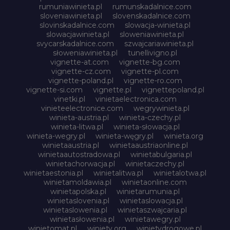
rumuniawinieta.pl
rumunskadalnice.com
sloveniawinieta.pl
slovenskadalnice.com
slovinskadalnice.com
slowacja-winieta.pl
slowacjawinieta.pl
sloweniawinieta.pl
svycarskadalnice.com
szwajcariawinieta.pl
słoweniawinieta.pl
tunellivigno.pl
vignette-at.com
vignette-bg.com
vignette-cz.com
vignette-pl.com
vignette-poland.pl
vignette-ro.com
vignette-si.com
vignette.pl
vignettepoland.pl
vinetki.pl
vinietaelectronica.com
vinieteelectronice.com
wegrywinieta.pl
winieta-austria.pl
winieta-czechy.pl
winieta-litwa.pl
winieta-słowacja.pl
winieta-wegry.pl
winieta-węgry.pl
winieta.org
winietaaustria.pl
winietaaustriaonline.pl
winietaautostradowa.pl
winietabulgaria.pl
winietachorwacja.pl
winietaczechy.pl
winietaestonia.pl
winietalitwa.pl
winietalotwa.pl
winietamoldawia.pl
winietaonline.com
winietapolska.pl
winietarumunia.pl
winietaslovenia.pl
winietaslowacja.pl
winietaslowenia.pl
winietaszwajcaria.pl
winietasłowenia.pl
winietawegry.pl
winietomat.pl
winiety.org
winietydrogowe.pl