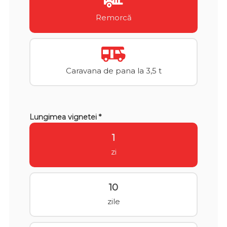
Remorcă
Caravana de pana la 3,5 t
Lungimea vignetei *
1
zi
10
zile