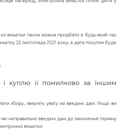
ісяців наперед), електронна віньєтка почне діяти у
ної віньєтки також можна придбати в будь-який час
віньєтку 22 листопада 2021 року, а дата покупки буде
.
 і куплю її помилково за іншим
ати збору, зверніть увагу на введені дані. Якщо ви
ь-які неправильно введені дані до закінчення терміну
лектронної віньєтки.