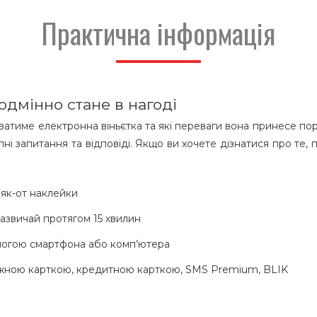
Практична інформація
одмінно стане в нагоді
ватиме електронна віньєтка та які переваги вона принесе п
пні запитання та відповіді. Якщо ви хочете дізнатися про те, 
 як-от наклейки
зазвичай протягом 15 хвилин
могою смартфона або комп’ютера
тіжною карткою, кредитною карткою, SMS Premium, BLIK