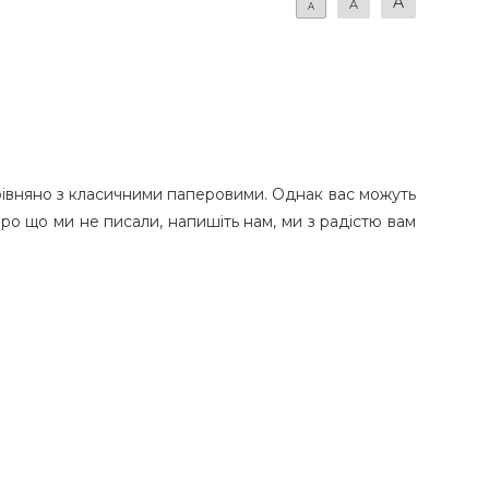
A
A
A
орівняно з класичними паперовими. Однак вас можуть
про що ми не писали, напишіть нам, ми з радістю вам