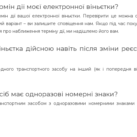
рмін дії моєї електронної віньєтки?
ермін дії вашої електронної віньєтки. Перевірити це можна
ий варіант – ви залишите сповіщення нам. Якщо під час поку
я про наближення терміну дії, ми надішлемо його вам.
ньєтка дійсною навіть після зміни реє
дного транспортного засобу на інший (як і попередня він
сіб має одноразові номерні знаки?
ранспортним засобом з одноразовими номерними знаками