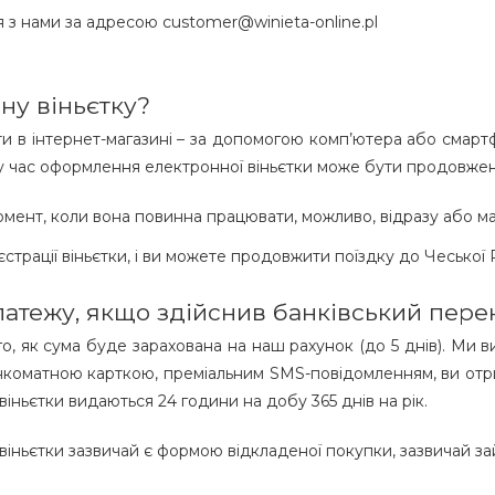
я з нами за адресою customer@winieta-online.pl
ну віньєтку?
и в інтернет-магазині – за допомогою комп’ютера або смарт
руху час оформлення електронної віньєтки може бути продовжен
омент, коли вона повинна працювати, можливо, відразу або ма
страції віньєтки, і ви можете продовжити поїздку до Чеської
атежу, якщо здійснив банківський пере
, як сума буде зарахована на наш рахунок (до 5 днів). Ми 
нкоматною карткою, преміальним SMS-повідомленням, ви отри
віньєтки видаються 24 години на добу 365 днів на рік.
віньєтки зазвичай є формою відкладеної покупки, зазвичай за