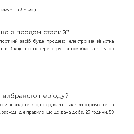
симум на 3 місяці
кщо я продам старий?
портний засіб буде продано, електронна віньєтка
тки. Якщо він перереєструє автомобіль, а я зміню
я вибраного періоду?
ію ви знайдете в підтвердженні, яке ви отримаєте на
 завжди діє правило, що це дана доба, 23 години, 59