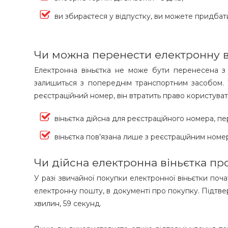
ви збираєтеся у відпустку, ви можете придбати 
Чи можна перенести електронну в
Електронна віньєтка не може бути перенесена з 
залишиться з попереднім транспортним засобом. Т
реєстраційний номер, він втратить право користува
віньєтка дійсна для реєстраційного номера, п
віньєтка пов’язана лише з реєстраційним ном
Чи дійсна електронна віньєтка пр
У разі звичайної покупки електронної віньєтки поча
електронну пошту, в документі про покупку. Підтвер
хвилин, 59 секунд.