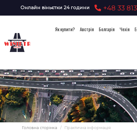
+48 33 813
Онлайн віньєтки 24 години
Як купити?
Австрія
Болгарія
Чехія
Е
Головна сторінка
/
Практична інформація