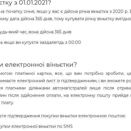
ку з 01.01.2021?
 початку січня, якщо у вас є дійсна річна віньєтка з 2020 р.
му дата дійсна 365 днів, тому купувати річну віньєтку вигідно
дь-який час, вона дійсна 365 днів
, а якщо ви купуєте заздалегідь з 00:00
и електронної віньєтки?
огою платіжної картки, все, що вам потрібно зробити, ц
и отримаєте електронний лист із підтвердженням, і ви зможет
ся платними ділянками автомагістралей лише після отрим
вилин після здійснення оплати, на електронну пошту прийде
 плату.
муєте підтвердження покупки віньєтки електронною поштою
упки електронної віньєтки по SMS