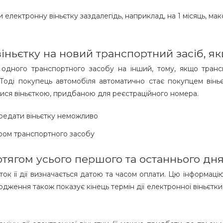
електронну віньєтку заздалегідь, наприклад, на 1 місяць, мак
іньєтку на новий транспортний засіб, я
одного транспортного засобу на інший, тому, якщо транс
оді покупець автомобіля автоматично стає покупцем віньє
тися віньєткою, придбаною для реєстраційного номера.
ередати віньєтку неможливо
ером транспортного засобу
отягом усього першого та останнього дн
ток її дії визначається датою та часом оплати. Цю інформац
дження також показує кінець термін дії електронної віньєтки,