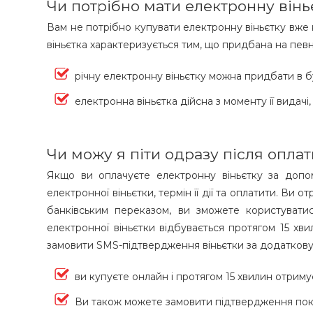
Чи потрібно мати електронну віньєт
Вам не потрібно купувати електронну віньєтку вже на
віньєтка характеризується тим, що придбана на певно
річну електронну віньєтку можна придбати в бу
електронна віньєтка дійсна з моменту її видачі
Чи можу я піти одразу після оплат
Якщо ви оплачуєте електронну віньєтку за допом
електронної віньєтки, термін її дії та оплатити. В
банківським переказом, ви зможете користувати
електронної віньєтки відбувається протягом 15 х
замовити SMS-підтвердження віньєтки за додаткову
ви купуєте онлайн і протягом 15 хвилин отри
Ви також можете замовити підтвердження пок