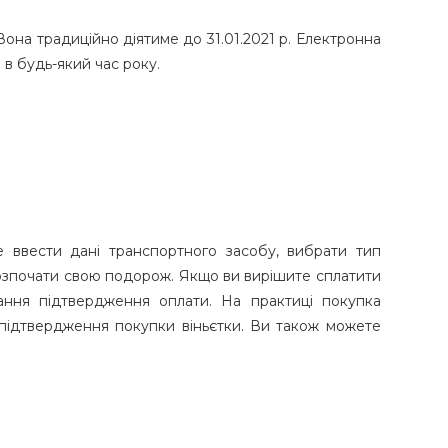
 Вона традиційно діятиме до 31.01.2021 р. Електронна
 в будь-який час року.
е ввести дані транспортного засобу, вибрати тип
е розпочати свою подорож. Якщо ви вирішите сплатити
ання підтвердження оплати. На практиці покупка
 підтвердження покупки віньєтки. Ви також можете