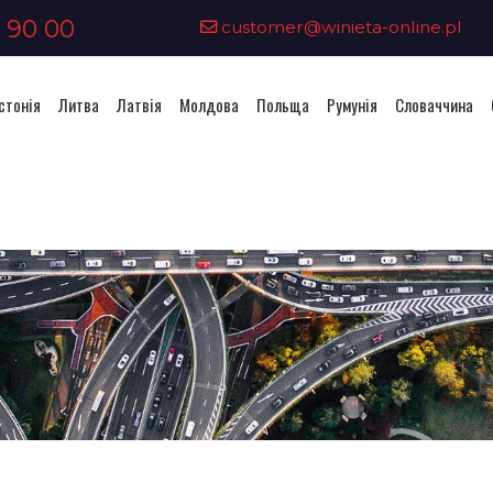
 90 00
customer@winieta-online.pl
стонія
Литва
Латвія
Молдова
Польща
Румунія
Словаччина