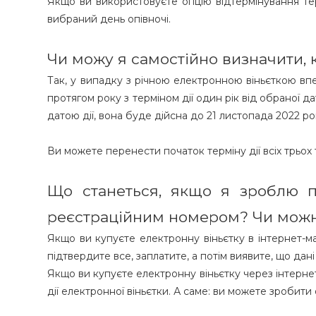
Якщо ви використовуєте опцію відтермінування терм
вибраний день опівночі.
Чи можу я самостійно визначити, 
Так, у випадку з річною електронною віньєткою вп
протягом року з терміном дії один рік від обраної д
датою дії, вона буде дійсна до 21 листопада 2022 рок
Ви можете перенести початок терміну дії всіх трьох 
Що станеться, якщо я зроблю п
реєстраційним номером? Чи можн
Якщо ви купуєте електронну віньєтку в інтернет-ма
підтвердите все, заплатите, а потім виявите, що дані
Якщо ви купуєте електронну віньєтку через інтернет-
дії електронної віньєтки. А саме: ви можете зробити