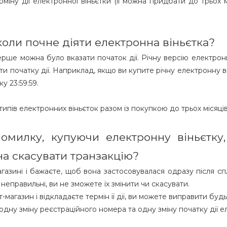
іну дії електронної віньєтки (її можна придбати до трьох м
коли почне діяти електронна віньєтка?
ерше можна було вказати початок дії. Річну версію електрон
ати початку дії. Наприклад, якщо ви купите річну електронну 
у 23:59:59.
типів електронних віньєток разом із покупкою до трьох місяців
омилку, купуючи електронну віньєтку,
а скасувати транзакцію?
газині і бажаєте, щоб вона застосовувалася одразу після спл
 неправильні, ви не зможете їх змінити чи скасувати.
магазин і відкладаєте термін її дії, ви можете виправити буд
 одну зміну реєстраційного номера та одну зміну початку дії е