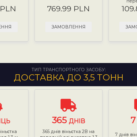
пере
 PLN
769.99 PLN
109
ЕННЯ
ЗАМОВЛЕННЯ
ЗАМ
ТИП ТРАНСПОРТНОГО ЗАСОБУ:
ДОСТАВКА ДО 3,5 ТОНН
365
ЯЦЬ
ДНІВ
віньєтка
365 днів віньєтка 2B на
7 днів ві