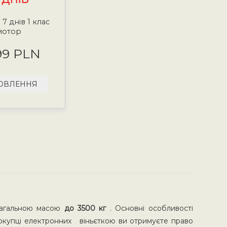
 7 днів 1 клас
мотор
99 PLN
ОВЛЕННЯ
 загальною масою
до 3500 кг
. Основні особливості
 покупці електронних віньєткою ви отримуєте право