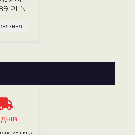
дньої осі
.89 PLN
ОВЛЕННЯ
7
ДНІВ
ньєтка 2B вище