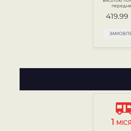
висотою пона
передня 
419.99
ЗАМОВЛ
1
МІС