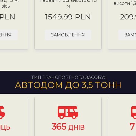
д 1,3 м,
передній осі висотою 1,3
висоти 1,
вісь
м
 PLN
1549.99 PLN
209
ЕННЯ
ЗАМОВЛЕННЯ
ЗАМ
ТИП ТРАНСПОРТНОГО ЗАСОБУ:
АВТОДОМ ДО 3,5 ТОНН
365
ЯЦЬ
ДНІВ