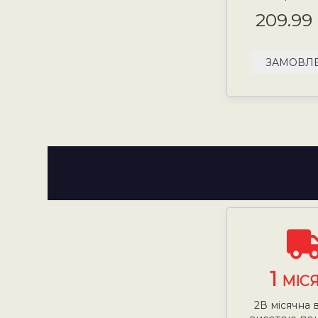
209.99
ЗАМОВЛ
1
МІС
2В місячна 