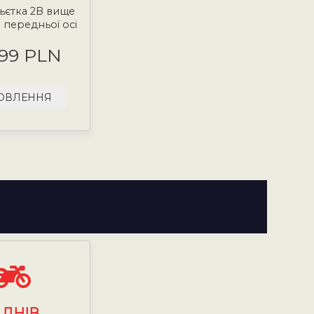
ньєтка 2B вище
3 передньої осі
.99 PLN
ОВЛЕННЯ
7
ДНІВ