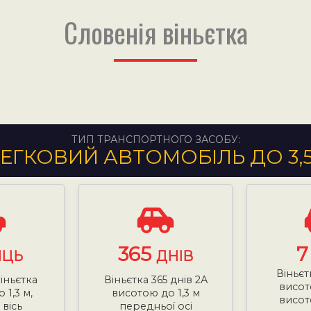
Словенія віньєтка
ТИП ТРАНСПОРТНОГО ЗАСОБУ:
ЕГКОВИЙ АВТОМОБІЛЬ ДО 3,
365
ЯЦЬ
ДНІВ
Віньєт
віньєтка
Віньєтка 365 днів 2А
висот
 1,3 м,
висотою до 1,3 м
висот
вісь
передньої осі