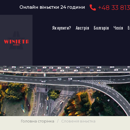
+48 33 813
Онлайн віньєтки 24 години
Як купити?
Австрія
Болгарія
Чехія
Е
Головна сторінка
/
Словенія віньєтка