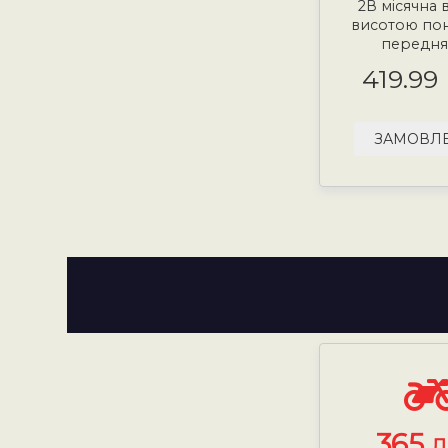
2В місячна 
висотою пона
передня 
419.99
ЗАМОВЛ
365
Д