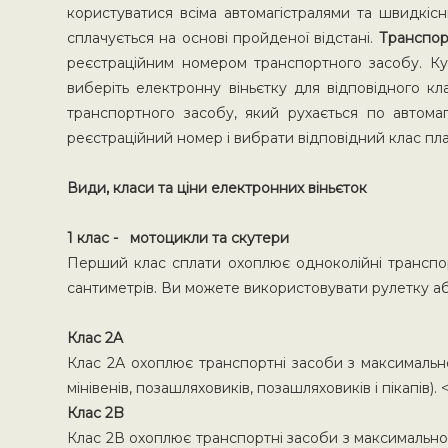
користуватися всіма автомагістралями та швидкісн
сплачується на основі пройденої відстані.
Транспорт
реєстраційним номером транспортного засобу. Куп
виберіть електронну віньєтку для відповідного к
транспортного засобу, який рухається по автомаг
реєстраційний номер і вибрати відповідний клас пла
Види, класи та ціни електронних віньєток
1 клас - мотоцикли та скутери
Перший клас сплати охоплює одноколійні транспор
сантиметрів. Ви можете використовувати рулетку аб
Клас 2A
Клас 2А охоплює транспортні засоби з максимально
мінівенів, позашляховиків, позашляховиків і пікапів). <
Клас 2B
Клас 2В охоплює транспортні засоби з максимально 