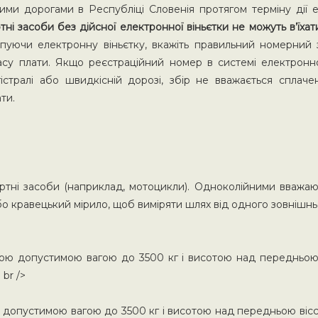
ими дорогами в Республіці Словенія протягом терміну дії е
ні засоби без дійсної електронної віньєтки не можуть в’їха
уючи електронну віньєтку, вкажіть правильний номерний з
ласу плати. Якщо реєстраційний номер в системі електронно
істралі або швидкісній дорозі, збір не вважається сплачен
ти.
тні засоби (наприклад, мотоцикли). Одноколійними вважают
о кравецький мірило, щоб виміряти шлях від одного зовнішнь
ю допустимою вагою до 3500 кг і висотою над передньою ві
 br />
допустимою вагою до 3500 кг і висотою над передньою віссю