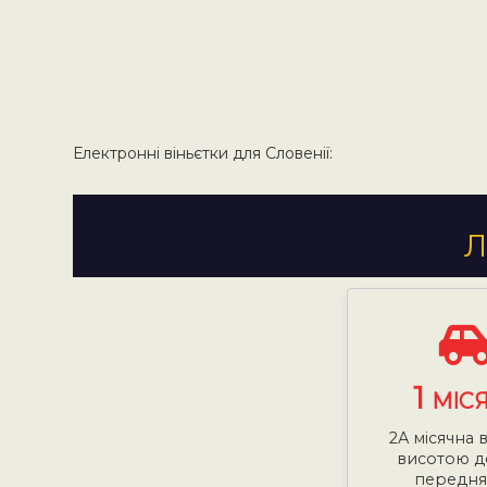
Електронні віньєтки для Словенії:
Л
1
МІС
2А місячна 
висотою до
передня 