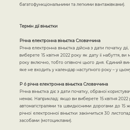
багатофункціональними та легкими вантажівками).
Термін дії віньєтки
Річна електронна віньєтка Словаччина
Річна електронна віньєтка дійсна з дати початку ді
виберете 15 квітня 2022 року як дату її набуття, 
року включно, тобто опівночі цього дня. Єдиний ви
яке не входить у календар наступного року – у цьом
P ó річна електронна віньєтка Словаччина
Річна віньєтка діє з дати початку, обраної користув
немає. Наприклад: якщо ви виберете 15 квітня 2022 
автомагістралями та швидкісними дорогами до 15 жов
річної електронної віньєтки закінчиться 30 листо
засобами (мотоциклами).