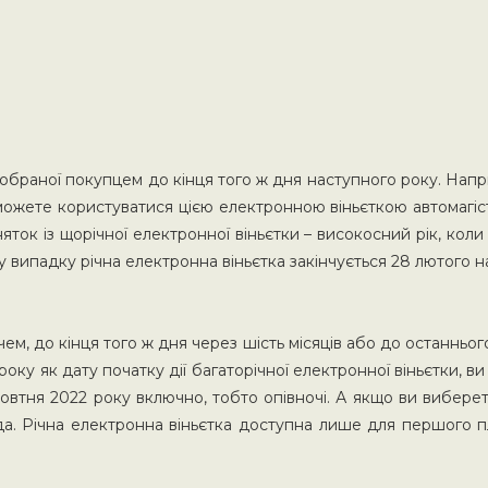
ї, обраної покупцем до кінця того ж дня наступного року. Напр
ви можете користуватися цією електронною віньєткою автомагі
няток із щорічної електронної віньєтки – високосний рік, ко
у випадку річна електронна віньєтка закінчується 28 лютого н
ачем, до кінця того ж дня через шість місяців або до останньог
року як дату початку дії багаторічної електронної віньєтки,
тня 2022 року включно, тобто опівночі. А якщо ви виберете 
пада. Річна електронна віньєтка доступна лише для першого 