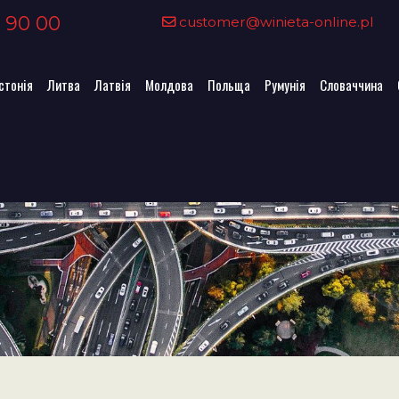
 90 00
customer@winieta-online.pl
стонія
Литва
Латвія
Молдова
Польща
Румунія
Словаччина