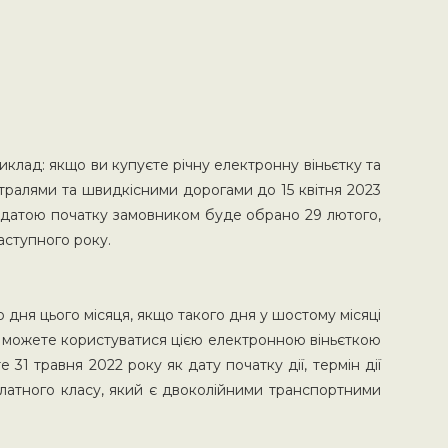
иклад: якщо ви купуєте річну електронну віньєтку та
стралями та швидкісними дорогами до 15 квітня 2023
ли датою початку замовником буде обрано 29 лютого,
аступного року.
о дня цього місяця, якщо такого дня у шостому місяці
 ви можете користуватися цією електронною віньєткою
31 травня 2022 року як дату початку дії, термін дії
платного класу, який є двоколійними транспортними