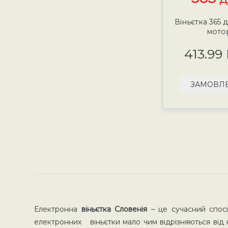
Віньєтка 365 д
мото
413.99
ЗАМОВЛ
Електронна
віньєтка Словенія
– це сучасний спос
електронних віньєтки мало чим відрізняються від 