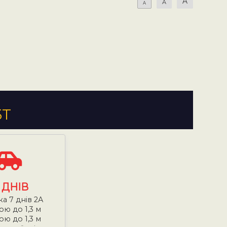
A
A
A
5Т
7
ДНІВ
ка 7 днів 2А
ою до 1,3 м
ою до 1,3 м