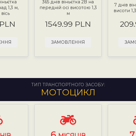
віньєтка
365 днів віньєтка 2B на
7 днів ві
д 1,3 м,
передній осі висотою 1,3
висоти 1,
вісь
м
 PLN
1549.99 PLN
209
ЕННЯ
ЗАМОВЛЕННЯ
ЗАМ
ТИП ТРАНСПОРТНОГО ЗАСОБУ:
МОТОЦИКЛ
6
НІВ
МІСЯЦІВ