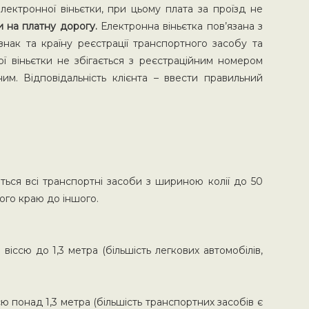
лектронної віньєтки, при цьому плата за проїзд не
ти на платну дорогу.
Електронна віньєтка пов’язана з
нак та країну реєстрації транспортного засобу та
ї віньєтки не збігається з реєстраційним номером
им. Відповідальність клієнта – ввести правильний
ься всі транспортні засоби з шириною колії до 50
ого краю до іншого.
ссю до 1,3 метра (більшість легкових автомобілів,
 понад 1,3 метра (більшість транспортних засобів є